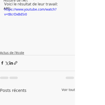
Histoire de l'Art
Voici le résultat de leur travail:
APEL
https://www.youtube.com/watch?
v=tBcrDxBdSi0
Actus de l'école
Posts récents
Voir tout