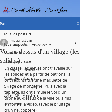
Post
Tous les posts
malauriestjean
Tous les posts
17 mai 2019
1 min de lecture
Vol au-dessus d'un village (les
Actus de l'école
solides)
Actus par classe
En classe, les élèves ont travaillé sur 
Les voyages scolaires
les solides et à partir de patrons ils 
Actus des z'Ateliers
ont reconstitué une maquette de 
village de montagne. Puis avec la 
2019 - CM2 - Seignosse
tablette, ils ont simulé le vol d'un 
2019 - CP - Meschers
drone au-dessus de la ville puis mis 
CE2 - Temple sur Lot
en forme la vidéo. (avec le bruitage 
d'un hélicoptère).