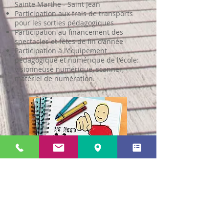
Sainte Marthe - Saint Jean
Participation aux frais de transports
pour les sorties pédagogiques
Participation au financement des
spectacles et fêtes de fin d’année
Participation à l'équipement
pédagogique et numérique de l'école:
visionneuse numérique, scanner,
matériel de numération.
L’APEL et vous
L’APEL est donc avant tout une équipe
de parents bénévoles qui participe
concrètement à la vie et à l’animation
de nos établissements. Si vous êtes