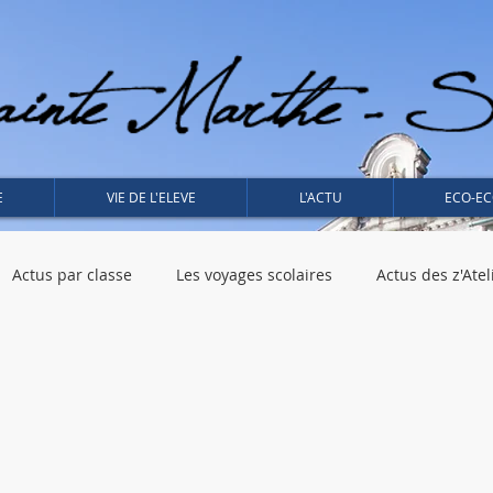
E
VIE DE L'ELEVE
L'ACTU
ECO-EC
Actus par classe
Les voyages scolaires
Actus des z'Atel
 - CP - Meschers
CE2 - Temple sur Lot
Histoire de l'Art