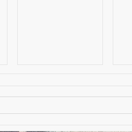
Après-midi
Atelier cerf-volant ce matin.
Pétanque et jeux libres après le
Repas
repas de midi. Beau soleil !