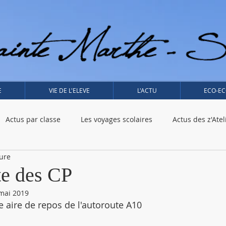
E
VIE DE L'ELEVE
L'ACTU
ECO-EC
Actus par classe
Les voyages scolaires
Actus des z'Atel
ture
 - CP - Meschers
CE2 - Temple sur Lot
Histoire de l'Art
te des CP
mai 2019
e aire de repos de l'autoroute A10