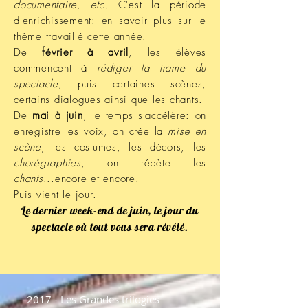
documentaire, etc.
C'est la période
d'
enrichissement
: en savoir plus sur le
thème travaillé cette année.
De
février à avril
, les élèves
commencent à
rédiger la trame du
spectacle
, puis certaines scènes,
certains dialogues ainsi que les chants.
De
mai à juin
, le temps s'accélère: on
enregistre les voix, on crée la
mise en
scène
, les costumes, les décors, les
chorégraphies
, on répète les
chants
...encore et encore.
Puis vient le jour.
Le dernier week-end de juin, le jour du
spectacle où tout vous sera révélé.
2017 - Les Grandes trilogies