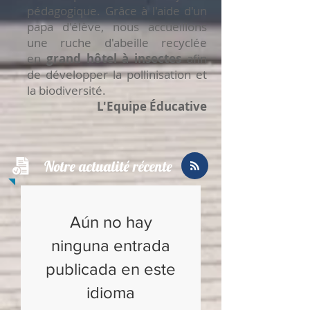
pédagogique. Grâce à l'aide d'un
papa d'élève, nous accueillons
une
ruche d'abeille recyclée
en
grand hôtel à insectes
afin
de développer la pollinisation et
la biodiversité.
L'Equipe
Éducative
Notre actualité récente
Aún no hay
ninguna entrada
publicada en este
idioma