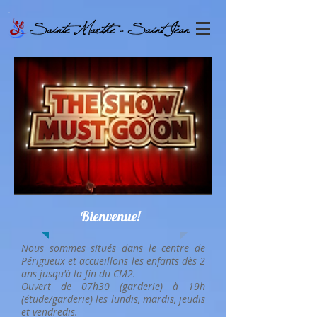
Bienvenue!
Nous sommes situés dans le centre de
Périgueux et accueillons les enfants dès 2
ans jusqu'à la fin du CM2.
Ouvert de 07h30 (garderie) à 19h
(étude/garderie) les lundis, mardis, jeudis
et vendredis.