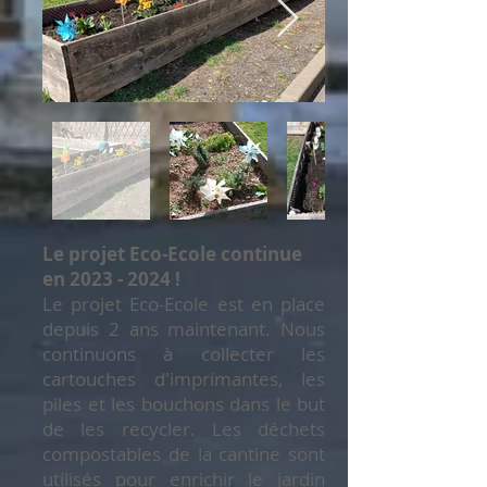
Le projet Eco-Ecole continue
en
2023 - 2024
!
Le projet Eco-Ecole est en place
depuis 2 ans maintenant. Nous
continuons à collecter les
cartouches d'imprimantes, les
piles et les bouchons dans le but
de les recycler. Les déchets
compostables de la cantine sont
utilisés pour enrichir le jardin