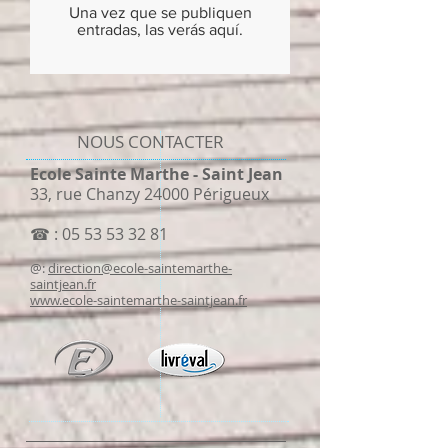
Una vez que se publiquen
entradas, las verás aquí.
NOUS CONTACTER
Ecole Sainte Marthe - Saint Jean
33, rue Chanzy 24000 Périgueux
☎ :
05 53 53 32 81
@:
direction@ecole-saintemarthe-
saintjean.fr
www.ecole-saintemarthe-saintjean.fr