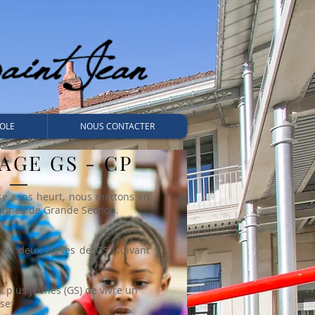
OLE
NOUS CONTACTER
AGE GS - CP
sse sans heurt, nous mettons en
'année de Grande Section.
 ou deux élèves de GS (suivant
x plus jeunes (GS) de vivre un
se: