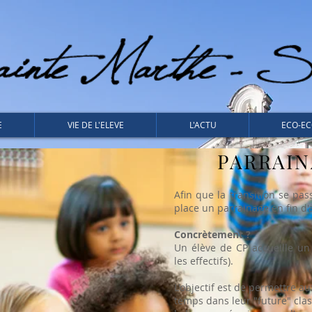
E
VIE DE L'ELEVE
L'ACTU
ECO-EC
PARRAIN
Afin que la transition se pa
place un parrainage en fin d
Concrètement ?
Un élève de CP accueille un
les effectifs).
L'objectif est de permettre au
temps dans leur "future" clas