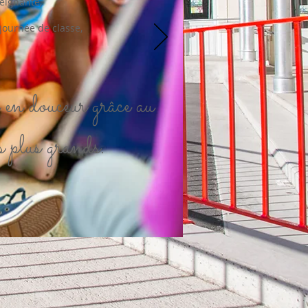
seignante,
 journée de classe,
en douceur grâce au
s plus grands.