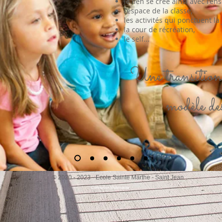
le lien se crée ainsi avec l'en
l'espace de la classe,
les activités qui ponctuent la
la cour de récréation,
le self...
Une transition 
modèle de
© 2020 - 2023 - Ecole Sainte Marthe - Saint Jean
Connexion Webmaster