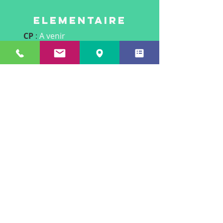
Elementaire
CP
:
A venir
CE1
:
A venir
CE2
:
A venir
CM1
:
A venir
CM2
:
A venir
Dates des réunions de
rentrée
202
6