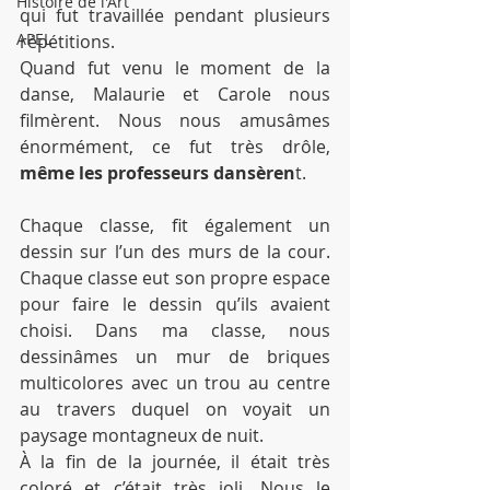
Histoire de l'Art
qui fut travaillée pendant plusieurs 
APEL
répétitions.
Quand fut venu le moment de la 
danse, Malaurie et Carole nous 
filmèrent. Nous nous amusâmes 
énormément, ce fut très drôle, 
même les professeurs dansèren
t.
Chaque classe, fit également un 
dessin sur l’un des murs de la cour. 
Chaque classe eut son propre espace 
pour faire le dessin qu’ils avaient 
choisi. Dans ma classe, nous 
dessinâmes un mur de briques 
multicolores avec un trou au centre 
au travers duquel on voyait un 
paysage montagneux de nuit.
À la fin de la journée, il était très 
coloré et c’était très joli. Nous le 