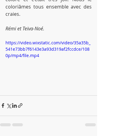
coloriâmes tous ensemble avec des 
craies.
Rémi et Teiva-Noé.
https://video.wixstatic.com/video/35a35b_
541e73bb7f6143e3a93d319af2fccdce/108
0p/mp4/file.mp4