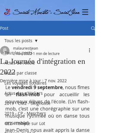
Post
Tous les posts
malauriestjean
Tous les posts
2 nov. 2022
1 min de lecture
La Journée d'intégration en
Actus de l'école
2022
Actus par classe
Dernière mise à jour :
7 nov. 2022
Les voyages scolaires
Le 
vendredi 9 septembre
, nous fîmes 
Actus des z'Ateliers
un 
flash-mob 
pour accueillir les 
nouveaux élèves de l'école. (Un flash-
2019 - CM2 - Seignosse
mob, c’est une chorégraphie sur une 
2019 - CP - Meschers
musique rythmée où on danse tous 
ensemble)
CE2 - Temple sur Lot
Jean-Denis nous avait appris la danse 